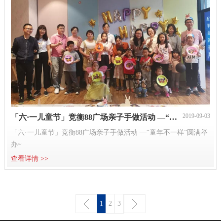
2019-09-03
「六·一儿童节」竞衡88广场亲子手做活动 —“童年不一样”圆满举办~
「六·一儿童节」竞衡88广场亲子手做活动 —“童年不一样”圆满举
办~
查看详情 >>
1
2
3