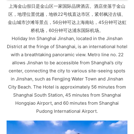
上海金山假日是金山区一家国际品牌酒店。酒店坐落于金山
区，地理位置优越，地铁22号线直达市区，紧邻枫泾古镇、
金山城市沙滩等景点，56分钟可达上海南站，45分钟可达虹
桥机场，60分钟可达浦东国际机场。
Holiday Inn Shanghai Jinshan, located in the Jinshan
District at the fringe of Shanghai, is an international hotel
with a breathtaking panoramic view. Metro line no. 22
allows Jinshan to be accessible from Shanghai’s city
center, connecting the city to various site-seeing spots
in Jinshan, such as Fengjing Water Town and Jinshan
City Beach. The Hotel is approximately 56 minutes from
Shanghai South Station, 45 minutes from Shanghai
Hongqiao Airport, and 60 minutes from Shanghai
Pudong International Airport.